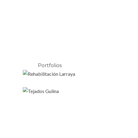
Menu
CATEGORIES:
REHABILITACIÓN
Portfolios
HOME
REHABILITACIÓN
REHABILITACIÓN
LARRAYA
TEJADOS GULINA
Rehabilitación
Rehabilitación