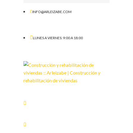
INFO@ARLEIZABE.COM
LUNES A VIERNES: 9:00 A 18:00
C/ San Miguel, 16
31868 Izurdiaga – Arakil (Navarra)
Tfno.: 699 017 940
Fax 948 50 01 80