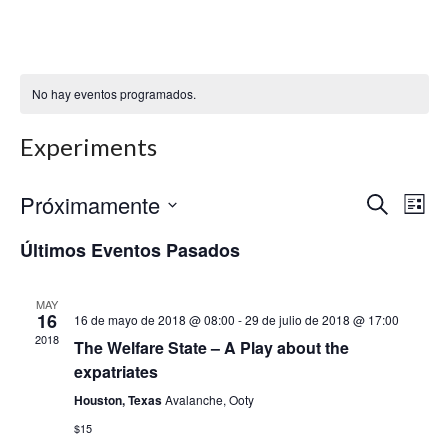
No hay eventos programados.
Experiments
Próximamente
Naveg
Na
Seleccionar
Buscar
Lista
fecha.
de
de
Últimos Eventos Pasados
vis
búsqu
de
MAY
y
16
16 de mayo de 2018 @ 08:00
-
29 de julio de 2018 @ 17:00
Ev
2018
The Welfare State – A Play about the
vistas
expatriates
de
Houston, Texas
Avalanche, Ooty
Event
$15