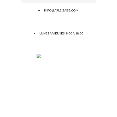
INFO@ARLEIZABE.COM
LUNES A VIERNES: 9:00 A 18:00
C/ San Miguel, 16
31868 Izurdiaga – Arakil (Navarra)
Tfno.: 699 017 940
Fax 948 50 01 80
Menu